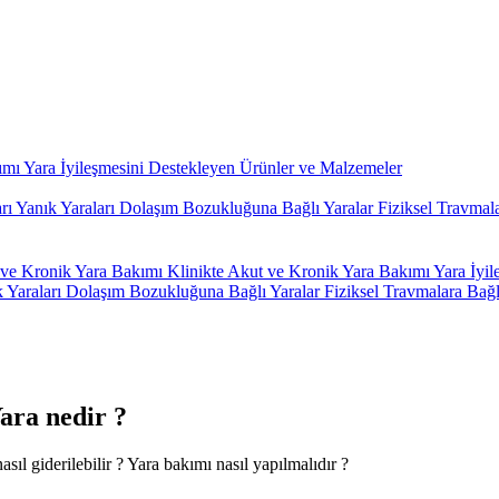
kımı
Yara İyileşmesini Destekleyen Ürünler ve Malzemeler
arı
Yanık Yaraları
Dolaşım Bozukluğuna Bağlı Yaralar
Fiziksel Travmal
ve Kronik Yara Bakımı
Klinikte Akut ve Kronik Yara Bakımı
Yara İyi
 Yaraları
Dolaşım Bozukluğuna Bağlı Yaralar
Fiziksel Travmalara Bağl
ara nedir ?
sıl giderilebilir ? Yara bakımı nasıl yapılmalıdır ?