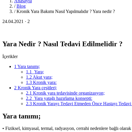
Anasayfa
/
Blog
/
Kronik Yara Bakımı Nasıl Yapılmalıdır ? Yara nedir ?
24.04.2021 · 2
Yara Nedir ? Nasıl Tedavi Edilmelidir ?
İçerikler
1 Yara tanımı;
1.1 Yara;
1.2 Akut yara;
1.3 Kronik yara:
2 Kronik Yara çeşitleri;
2.1 Kronik yara tedavisinde organizasyon;
2.2 Yara yatağı hazırlama konsepti:
2.3 Kronik Yarayı Tedavi Etmeden Önce Hastayı Tedavi
Yara tanımı;
• Fiziksel, kimyasal, termal, radyasyon, cerrahi nedenlere bağlı ol