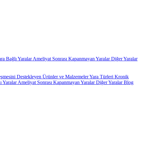
ara Bağlı Yaralar
Ameliyat Sonrası Kapanmayan Yaralar
Diğer Yaralar
leşmesini Destekleyen Ürünler ve Malzemeler
Yara Türleri
Kronik
ı Yaralar
Ameliyat Sonrası Kapanmayan Yaralar
Diğer Yaralar
Blog