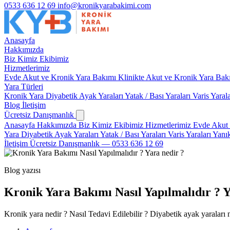
0533 636 12 69
info@kronikyarabakimi.com
Anasayfa
Hakkımızda
Biz Kimiz
Ekibimiz
Hizmetlerimiz
Evde Akut ve Kronik Yara Bakımı
Klinikte Akut ve Kronik Yara Ba
Yara Türleri
Kronik Yara
Diyabetik Ayak Yaraları
Yatak / Bası Yaraları
Varis Yaral
Blog
İletişim
Ücretsiz Danışmanlık
Anasayfa
Hakkımızda
Biz Kimiz
Ekibimiz
Hizmetlerimiz
Evde Akut 
Yara
Diyabetik Ayak Yaraları
Yatak / Bası Yaraları
Varis Yaraları
Yanık
İletişim
Ücretsiz Danışmanlık — 0533 636 12 69
Blog yazısı
Kronik Yara Bakımı Nasıl Yapılmalıdır ? Y
Kronik yara nedir ? Nasıl Tedavi Edilebilir ? Diyabetik ayak yaraları na