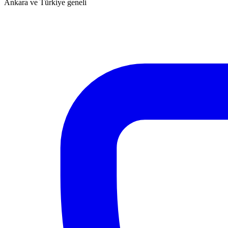
Ankara ve Türkiye geneli