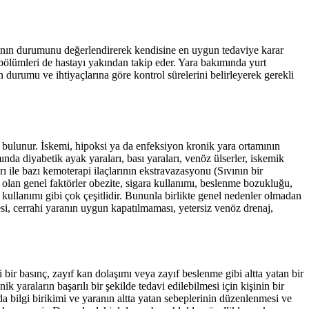
ının durumunu değerlendirerek kendisine en uygun tedaviye karar
 bölümleri de hastayı yakından takip eder. Yara bakımında yurt
urumu ve ihtiyaçlarına göre kontrol sürelerini belirleyerek gerekli
bulunur. İskemi, hipoksi ya da enfeksiyon kronik yara ortamının
nda diyabetik ayak yaraları, bası yaraları, venöz ülserler, iskemik
ı ile bazı kemoterapi ilaçlarının ekstravazasyonu (Sıvının bir
 olan genel faktörler obezite, sigara kullanımı, beslenme bozukluğu,
n kullanımı gibi çok çeşitlidir. Bununla birlikte genel nedenler olmadan
mesi, cerrahi yaranın uygun kapatılmaması, yetersiz venöz drenaj,
 bir basınç, zayıf kan dolaşımı veya zayıf beslenme gibi altta yatan bir
k yaraların başarılı bir şekilde tedavi edilebilmesi için kişinin bir
a bilgi birikimi ve yaranın altta yatan sebeplerinin düzenlenmesi ve