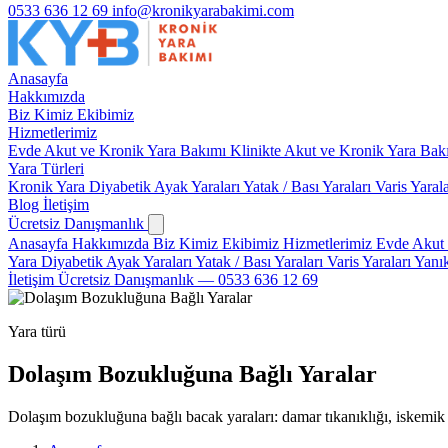
0533 636 12 69
info@kronikyarabakimi.com
Anasayfa
Hakkımızda
Biz Kimiz
Ekibimiz
Hizmetlerimiz
Evde Akut ve Kronik Yara Bakımı
Klinikte Akut ve Kronik Yara Ba
Yara Türleri
Kronik Yara
Diyabetik Ayak Yaraları
Yatak / Bası Yaraları
Varis Yaral
Blog
İletişim
Ücretsiz Danışmanlık
Anasayfa
Hakkımızda
Biz Kimiz
Ekibimiz
Hizmetlerimiz
Evde Akut 
Yara
Diyabetik Ayak Yaraları
Yatak / Bası Yaraları
Varis Yaraları
Yanık
İletişim
Ücretsiz Danışmanlık — 0533 636 12 69
Yara türü
Dolaşım Bozukluğuna Bağlı Yaralar
Dolaşım bozukluğuna bağlı bacak yaraları: damar tıkanıklığı, iskemi