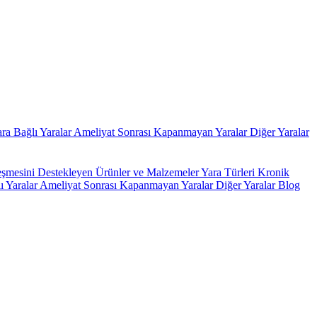
ara Bağlı Yaralar
Ameliyat Sonrası Kapanmayan Yaralar
Diğer Yaralar
leşmesini Destekleyen Ürünler ve Malzemeler
Yara Türleri
Kronik
ı Yaralar
Ameliyat Sonrası Kapanmayan Yaralar
Diğer Yaralar
Blog