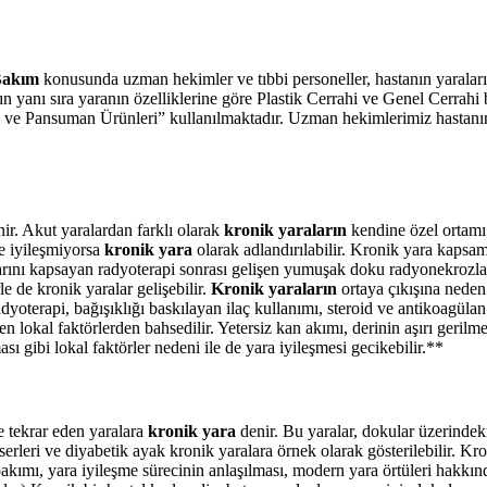
Bakım
konusunda uzman hekimler ve tıbbi personeller, hastanın yaralar
n yanı sıra yaranın özelliklerine göre Plastik Cerrahi ve Genel Cerrahi
 ve Pansuman Ürünleri” kullanılmaktadır. Uzman hekimlerimiz hastanın d
ir. Akut yaralardan farklı olarak
kronik yaraların
kendine özel ortamı 
de iyileşmiyorsa
kronik yara
olarak adlandırılabilir. Kronik yara kapsamı
nlarını kapsayan radyoterapi sonrası gelişen yumuşak doku radyonekrozlar
e de kronik yaralar gelişebilir.
Kronik yaraların
ortaya çıkışına neden
adyoterapi, bağışıklığı baskılayan ilaç kullanımı, steroid ve antikoagüla
en lokal faktörlerden bahsedilir. Yetersiz kan akımı, derinin aşırı geril
sı gibi lokal faktörler nedeni ile de yara iyileşmesi gecikebilir.**
e tekrar eden yaralara
kronik yara
denir. Bu yaralar, dokular üzerindeki
rleri ve diyabetik ayak kronik yaralara örnek olarak gösterilebilir. Kroni
akımı, yara iyileşme sürecinin anlaşılması, modern yara örtüleri hakkınd