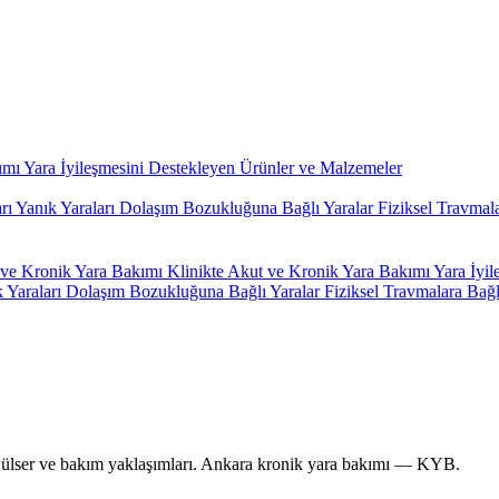
kımı
Yara İyileşmesini Destekleyen Ürünler ve Malzemeler
arı
Yanık Yaraları
Dolaşım Bozukluğuna Bağlı Yaralar
Fiziksel Travmal
ve Kronik Yara Bakımı
Klinikte Akut ve Kronik Yara Bakımı
Yara İyi
 Yaraları
Dolaşım Bozukluğuna Bağlı Yaralar
Fiziksel Travmalara Bağl
k ülser ve bakım yaklaşımları. Ankara kronik yara bakımı — KYB.