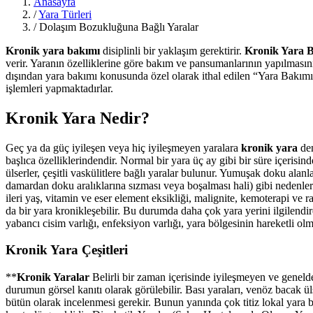
Anasayfa
/
Yara Türleri
/
Dolaşım Bozukluğuna Bağlı Yaralar
Kronik yara bakımı
disiplinli bir yaklaşım gerektirir.
Kronik Yara 
verir. Yaranın özelliklerine göre bakım ve pansumanlarının yapılmasını
dışından yara bakımı konusunda özel olarak ithal edilen “Yara Bakımı
işlemleri yapmaktadırlar.
Kronik Yara Nedir?
Geç ya da güç iyileşen veya hiç iyileşmeyen yaralara
kronik yara
den
başlıca özelliklerindendir. Normal bir yara üç ay gibi bir süre içerisin
ülserler, çeşitli vaskülitlere bağlı yaralar bulunur. Yumuşak doku ala
damardan doku aralıklarına sızması veya boşalması hali) gibi nedenlerl
ileri yaş, vitamin ve eser element eksikliği, malignite, kemoterapi ve r
da bir yara kronikleşebilir. Bu durumda daha çok yara yerini ilgilendir
yabancı cisim varlığı, enfeksiyon varlığı, yara bölgesinin hareketli olma
Kronik Yara Çeşitleri
**
Kronik Yaralar
Belirli bir zaman içerisinde iyileşmeyen ve geneld
durumun görsel kanıtı olarak görülebilir. Bası yaraları, venöz bacak ülse
bütün olarak incelenmesi gerekir. Bunun yanında çok titiz lokal yara b