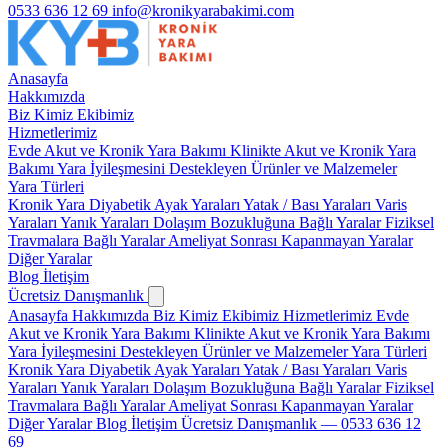
0533 636 12 69
info@kronikyarabakimi.com
Anasayfa
Hakkımızda
Biz Kimiz
Ekibimiz
Hizmetlerimiz
Evde Akut ve Kronik Yara Bakımı
Klinikte Akut ve Kronik Yara
Bakımı
Yara İyileşmesini Destekleyen Ürünler ve Malzemeler
Yara Türleri
Kronik Yara
Diyabetik Ayak Yaraları
Yatak / Bası Yaraları
Varis
Yaraları
Yanık Yaraları
Dolaşım Bozukluğuna Bağlı Yaralar
Fiziksel
Travmalara Bağlı Yaralar
Ameliyat Sonrası Kapanmayan Yaralar
Diğer Yaralar
Blog
İletişim
Ücretsiz Danışmanlık
Anasayfa
Hakkımızda
Biz Kimiz
Ekibimiz
Hizmetlerimiz
Evde
Akut ve Kronik Yara Bakımı
Klinikte Akut ve Kronik Yara Bakımı
Yara İyileşmesini Destekleyen Ürünler ve Malzemeler
Yara Türleri
Kronik Yara
Diyabetik Ayak Yaraları
Yatak / Bası Yaraları
Varis
Yaraları
Yanık Yaraları
Dolaşım Bozukluğuna Bağlı Yaralar
Fiziksel
Travmalara Bağlı Yaralar
Ameliyat Sonrası Kapanmayan Yaralar
Diğer Yaralar
Blog
İletişim
Ücretsiz Danışmanlık — 0533 636 12
69