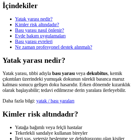
İçindekiler
Yatak yarası nedir?
Kimler risk altındadır?
Bası yarası nasıl önlenir?
Evde bakım uygulamaları
Bası yarası evreleri
Ne zaman profesyonel destek alınmalı?
Yatak yarası nedir?
Yatak yarası, tıbbi adıyla
bası yarası
veya
dekubitus
, kemik
çıkıntıları üzerindeki yumuşak dokunun sürekli basınca maruz
kalması sonucu gelişen doku hasarıdır. Erken dönemde kızarıklık
olarak başlayabilir; tedavi edilmezse derin yaralara ilerleyebilir.
Daha fazla bilgi:
yatak / bası yaraları
Kimler risk altındadır?
Yatağa bağımlı veya felçli hastalar
Tekerlekli sandalye kullanan bireyler
İleri yaş, yetersiz beslenme ve dehidrasyonu olan kişiler