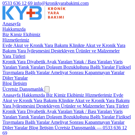
0533 636 12 69
info@kronikyarabakimi.com
Anasayfa
Hakkımızda
Biz Kimiz
Ekibimiz
Hizmetlerimiz
Evde Akut ve Kronik Yara Bakımı
Klinikte Akut ve Kronik Yara
Bakımı
Yara İyileşmesini Destekleyen Ürünler ve Malzemeler
Yara Türleri
Kronik Yara
Diyabetik Ayak Yaraları
Yatak / Bası Yaraları
Varis
Yaraları
Yanık Yaraları
Dolaşım Bozukluğuna Bağlı Yaralar
Fiziksel
Travmalara Bağlı Yaralar
Ameliyat Sonrası Kapanmayan Yaralar
Diğer Yaralar
Blog
İletişim
Ücretsiz Danışmanlık
Anasayfa
Hakkımızda
Biz Kimiz
Ekibimiz
Hizmetlerimiz
Evde
Akut ve Kronik Yara Bakımı
Klinikte Akut ve Kronik Yara Bakımı
Yara İyileşmesini Destekleyen Ürünler ve Malzemeler
Yara Türleri
Kronik Yara
Diyabetik Ayak Yaraları
Yatak / Bası Yaraları
Varis
Yaraları
Yanık Yaraları
Dolaşım Bozukluğuna Bağlı Yaralar
Fiziksel
Travmalara Bağlı Yaralar
Ameliyat Sonrası Kapanmayan Yaralar
Diğer Yaralar
Blog
İletişim
Ücretsiz Danışmanlık — 0533 636 12
69